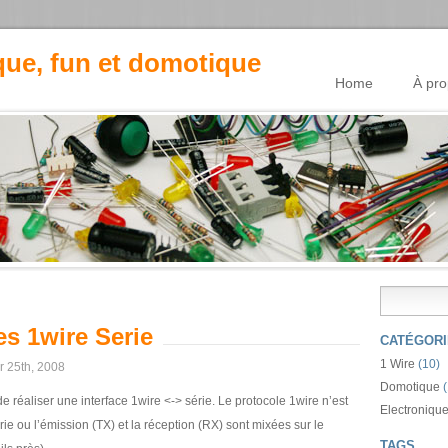
que, fun et domotique
Home
À pr
es 1wire Serie
CATÉGORI
1 Wire
(10)
r 25th, 2008
Domotique
(
 de réaliser une interface 1wire <-> série. Le protocole 1wire n’est
Electroniqu
ie ou l’émission (TX) et la réception (RX) sont mixées sur le
TAGS