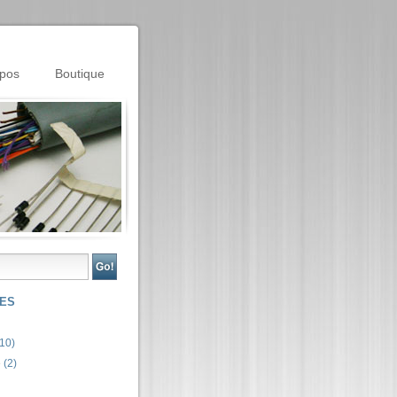
opos
Boutique
ES
10)
e
(2)