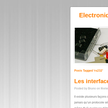
Electroni
Posts Tagged ‘rs232’
Les interfac
Posted by Bruno on févrie
Il existe plusieurs façons
jamais qu’un protocole sér