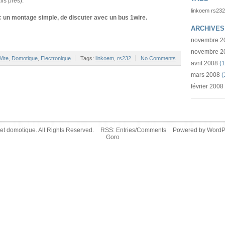
ls près).
linkoem
rs232
ec un montage simple, de discuter avec un bus 1wire.
ARCHIVES
novembre 2
novembre 2
Wire
,
Domotique
,
Electronique
Tags:
linkoem
,
rs232
No Comments
avril 2008
(1
mars 2008
(
février 2008
et domotique. All Rights Reserved.
RSS:
Entries
/
Comments
Powered by
WordP
Goro