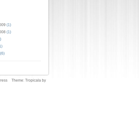
009
(1)
008
(1)
)
1)
(6)
ress
Theme:
Tropicala
by