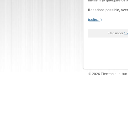
même fil (à quelques détai
Il est donc possible, av
(suite…)
Filed under
1 
© 2026 Electronique, fun 